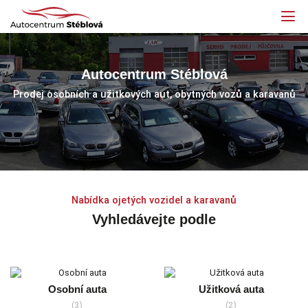
Autocentrum Stéblová
Prodej osobních a užitkových aut, obytných vozů a karavanů
Nabídka ojetých vozidel a karavanů
Vyhledávejte podle
Osobní auta
Užitková auta
(3)
(2)