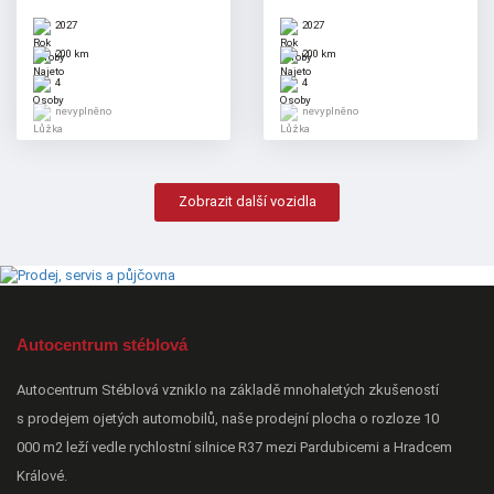
2027
2027
200 km
200 km
4
4
nevyplněno
nevyplněno
Zobrazit další vozidla
Autocentrum stéblová
Autocentrum Stéblová vzniklo na základě mnohaletých zkušeností
s prodejem ojetých automobilů, naše prodejní plocha o rozloze 10
000 m2 leží vedle rychlostní silnice R37 mezi Pardubicemi a Hradcem
Králové.