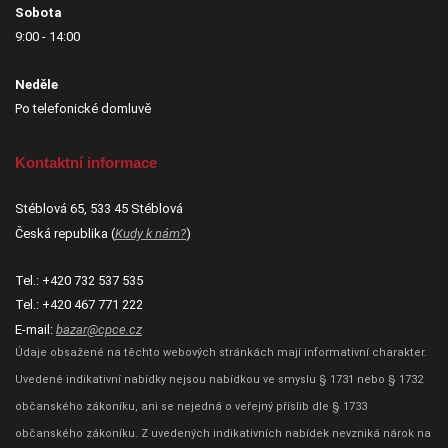
Sobota
9:00 - 14:00
Neděle
Po telefonické domluvě
Kontaktní informace
Stéblová 65, 533 45 Stéblová
Česká republika (
Kudy k nám?
)
Tel.:
+420 732 537 535
Tel.:
+420 467 771 222
E-mail:
bazar@cpce.cz
Údaje obsažené na těchto webových stránkách mají informativní charakter.
Uvedené indikativní nabídky nejsou nabídkou ve smyslu § 1731 nebo § 1732
občanského zákoníku, ani se nejedná o veřejný příslib dle § 1733
občanského zákoníku. Z uvedených indikativních nabídek nevzniká nárok na