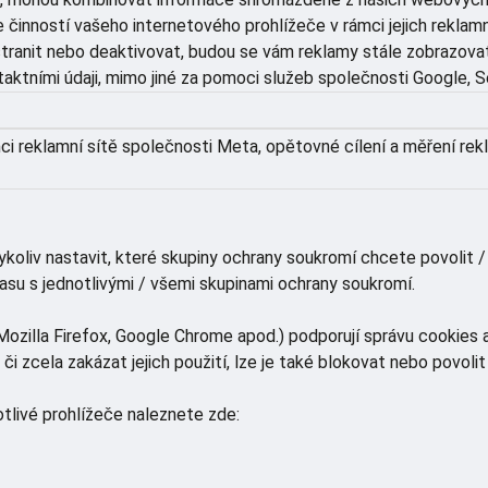
se činností vašeho internetového prohlížeče v rámci jejich rekl
tranit nebo deaktivovat, budou se vám reklamy stále zobrazovat
taktními údaji, mimo jiné za pomoci služeb společnosti Google, 
mci reklamní sítě společnosti Meta, opětovné cílení a měření rek
koliv nastavit, které skupiny ochrany soukromí chcete povolit /
asu s jednotlivými / všemi skupinami ochrany soukromí.
zilla Firefox, Google Chrome apod.) podporují správu cookies a
 zcela zakázat jejich použití, lze je také blokovat nebo povolit 
tlivé prohlížeče naleznete zde: