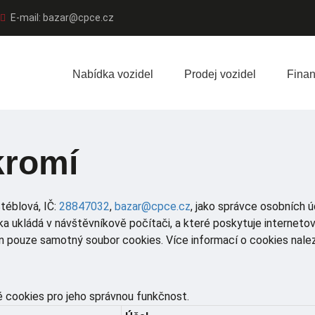
E-mail:
bazar@cpce.cz
Nabídka vozidel
Prodej vozidel
Finan
kromí
Stéblová, IČ:
28847032
,
bazar@cpce.cz
, jako správce osobních 
a ukládá v návštěvníkově počítači, a které poskytuje internetov
ván pouze samotný soubor cookies. Více informací o cookies nal
ookies pro jeho správnou funkčnost.