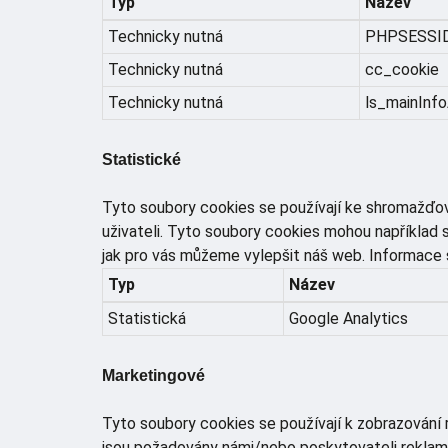
Typ
Název
Technicky nutná
PHPSESSI
Technicky nutná
cc_cookie
Technicky nutná
ls_mainInfo
Statistické
Tyto soubory cookies se používají ke shromažďov
uživateli. Tyto soubory cookies mohou například 
jak pro vás můžeme vylepšit náš web. Informace 
Typ
Název
Statistická
Google Analytics
Marketingové
Tyto soubory cookies se používají k zobrazování 
jsou požadovány námi/nebo poskytovateli reklam