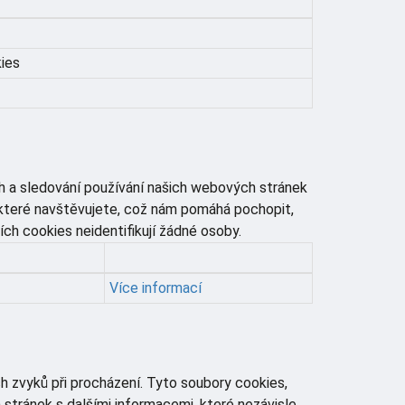
ies
h a sledování používání našich webových stránek
, které navštěvujete, což nám pomáhá pochopit,
h cookies neidentifikují žádné osoby.
Více informací
h zvyků při procházení. Tyto soubory cookies,
tránek s dalšími informacemi, které nezávisle