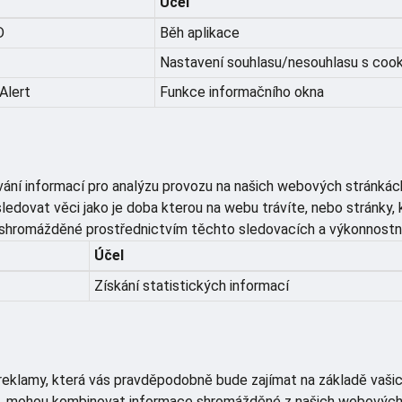
Účel
D
Běh aplikace
Nastavení souhlasu/nesouhlasu s cook
Alert
Funkce informačního okna
ání informací pro analýzu provozu na našich webových stránkác
sledovat věci jako je doba kterou na webu trávíte, nebo stránky
shromážděné prostřednictvím těchto sledovacích a výkonnostníc
Účel
Získání statistických informací
reklamy, která vás pravděpodobně bude zajímat na základě vašic
, mohou kombinovat informace shromážděné z našich webových s