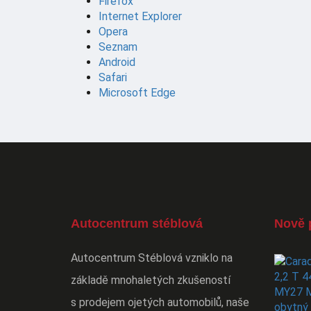
Firefox
Internet Explorer
Opera
Seznam
Android
Safari
Microsoft Edge
Autocentrum stéblová
Nově 
Autocentrum Stéblová vzniklo na
základě mnohaletých zkušeností
s prodejem ojetých automobilů, naše