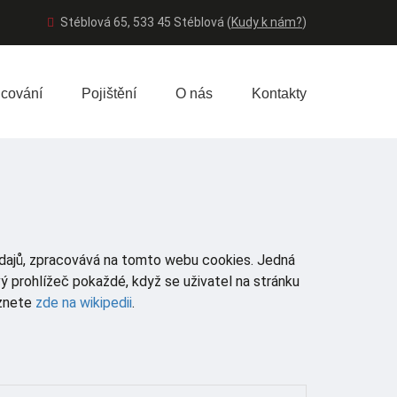
Stéblová 65, 533 45 Stéblová (
Kudy k nám?
)
cování
Pojištění
O nás
Kontakty
údajů, zpracovává na tomto webu cookies. Jedná
ý prohlížeč pokaždé, když se uživatel na stránku
eznete
zde na wikipedii
.