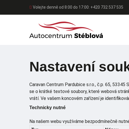
Volejte denně od 8:00 do 17:00: +420 732 537 535
Nastavení sou
Caravan Centrum Pardubice s.r.o., č.p. 65, 53345 
se o krátké textové soubory, které webová stránk
vrátí. Ve vašem koncovém zařízení je identifiko
Technicky nutné
Na našem webu využíváme bezpodmínečně nutné c