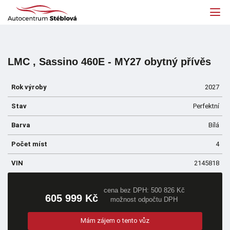
LMC , Sassino 460E - MY27 obytný přívěs
Rok výroby
2027
Stav
Perfektní
Barva
Bílá
Počet míst
4
VIN
2145818
cena bez DPH: 500 826 Kč
605 999 Kč
možnost odpočtu DPH
Mám zájem o tento vůz