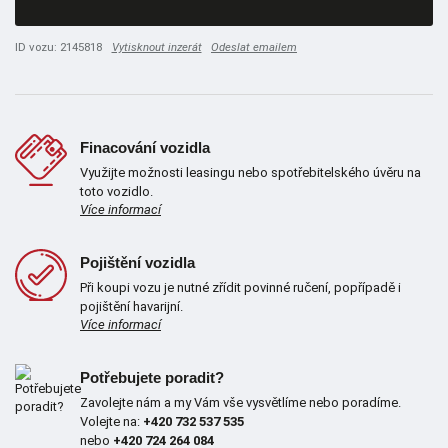
ID vozu: 2145818
Vytisknout inzerát
Odeslat emailem
Finacování vozidla
Využijte možnosti leasingu nebo spotřebitelského úvěru na
toto vozidlo.
Více informací
Pojištění vozidla
Při koupi vozu je nutné zřídit povinné ručení, popřípadě i
pojištění havarijní.
Více informací
Potřebujete poradit?
Zavolejte nám a my Vám vše vysvětlíme nebo poradíme.
Volejte na:
+420 732 537 535
nebo
+420 724 264 084