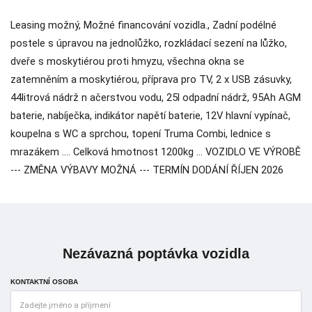
Leasing možný, Možné financování vozidla., Zadní podélné
postele s úpravou na jednolůžko, rozkládací sezení na lůžko,
dveře s moskytiérou proti hmyzu, všechna okna se
zatemněním a moskytiérou, příprava pro TV, 2 x USB zásuvky,
44litrová nádrž n ačerstvou vodu, 25l odpadní nádrž, 95Ah AGM
baterie, nabíječka, indikátor napětí baterie, 12V hlavní vypínač,
koupelna s WC a sprchou, topení Truma Combi, lednice s
mrazákem .... Celková hmotnost 1200kg ... VOZIDLO VE VÝROBĚ
--- ZMĚNA VÝBAVY MOŽNÁ --- TERMÍN DODÁNÍ ŘÍJEN 2026
Nezávazná poptávka vozidla
KONTAKTNÍ OSOBA