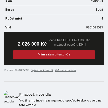
Stav
Perfektní
Barva
Šedá
Počet míst
4
VIN
9261095033
cena bez DPH: 1 674 380 Kč
2 026 000 Kč
možnost odpočtu DPH
Mám zájem o tento vůz
ID vozu: 9261095033
Vytisknout inzerát
Odeslat emailem
Finacování vozidla
Využijte možnosti leasingu nebo spotřebitelského úvěru na
toto vozidlo.