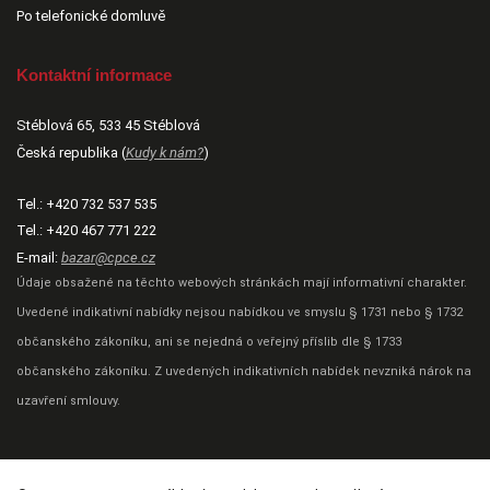
Po telefonické domluvě
Kontaktní informace
Stéblová 65, 533 45 Stéblová
Česká republika (
Kudy k nám?
)
Tel.:
+420 732 537 535
Tel.:
+420 467 771 222
E-mail:
bazar@cpce.cz
Údaje obsažené na těchto webových stránkách mají informativní charakter.
Uvedené indikativní nabídky nejsou nabídkou ve smyslu § 1731 nebo § 1732
občanského zákoníku, ani se nejedná o veřejný příslib dle § 1733
občanského zákoníku. Z uvedených indikativních nabídek nevzniká nárok na
uzavření smlouvy.