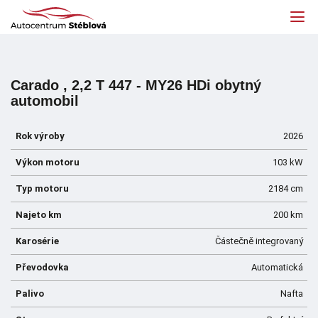
Carado , 2,2 T 447 - MY26 HDi obytný
automobil
Rok výroby
2026
Výkon motoru
103 kW
Typ motoru
2184 cm
Najeto km
200 km
Karosérie
Částečně integrovaný
Převodovka
Automatická
Palivo
Nafta