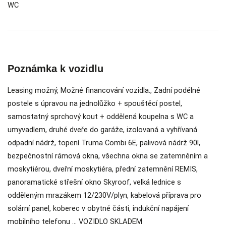
WC
Poznámka k vozidlu
Leasing možný, Možné financování vozidla., Zadní podélné
postele s úpravou na jednolůžko + spouštěcí postel,
samostatný sprchový kout + oddělená koupelna s WC a
umyvadlem, druhé dveře do garáže, izolovaná a vyhřívaná
odpadní nádrž, topení Truma Combi 6E, palivová nádrž 90l,
bezpečnostní rámová okna, všechna okna se zatemněním a
moskytiérou, dveřní moskytiéra, přední zatemnění REMIS,
panoramatické střešní okno Skyroof, velká lednice s
odděleným mrazákem 12/230V/plyn, kabelová příprava pro
solární panel, koberec v obytné části, indukční napájení
mobilního telefonu ... VOZIDLO SKLADEM