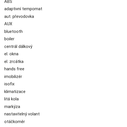
ABS
adaptivní tempomat
aut. převodovka
AUX
bluetooth
boiler
centrál dálkový
el. okna
el. zrcátka
hands free
imobilizér
isofix
klimatizace
litá kola
markýza
nastavitelný volant
otáčkoměr